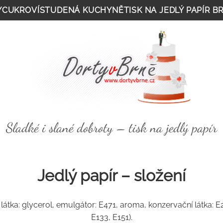
Y
CUKROVÍ
STUDENÁ KUCHYNĚ
TISK NA JEDLÝ PAPÍR B
Sladké i slané dobroty – tisk na jedlý papír
Jedlý papír – složení
 látka: glycerol, emulgátor: E471, aroma, konzervační látka: E2
E133, E151).