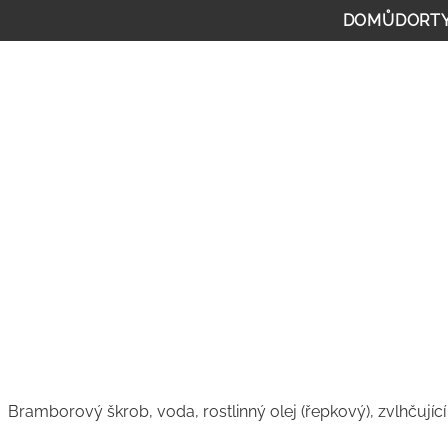
DOMŮ
DORT
Bramborový škrob, voda, rostlinný olej (řepkový), zvlhčující